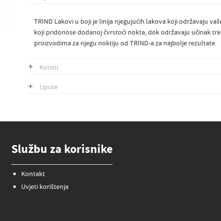
TRIND Lakovi u boji je linija njegujućih lakova koji održavaju v
koji pridonose dodanoj čvrstoći nokta, dok održavaju učinak tre
proizvodima za njegu noktiju od TRIND-a za najbolje rezultate.
Koristi
Upute
Službu za korisnike
Kontakt
Uvjeti korištenja