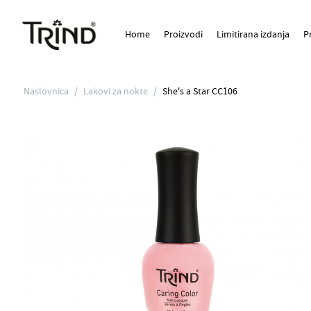
Home
Proizvodi
Limitirana izdanja
P
Naslovnica
/
Lakovi za nokte
/
She's a Star CC106