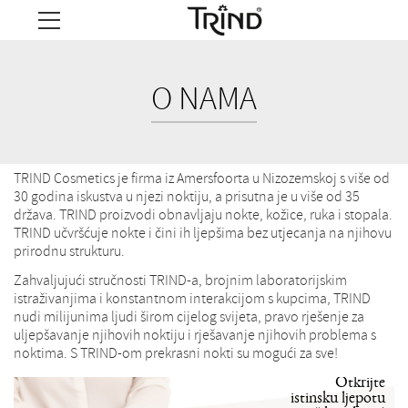
O NAMA
TRIND Cosmetics je firma iz Amersfoorta u Nizozemskoj s više od
30 godina iskustva u njezi noktiju, a prisutna je u više od 35
država. TRIND proizvodi obnavljaju nokte, kožice, ruka i stopala.
TRIND učvršćuje nokte i čini ih ljepšima bez utjecanja na njihovu
prirodnu strukturu.
Zahvaljujući stručnosti TRIND-a, brojnim laboratorijskim
istraživanjima i konstantnom interakcijom s kupcima, TRIND
nudi milijunima ljudi širom cijelog svijeta, pravo rješenje za
uljepšavanje njihovih noktiju i rješavanje njihovih problema s
noktima. S TRIND-om prekrasni nokti su mogući za sve!
Otkrijte
istinsku ljepotu