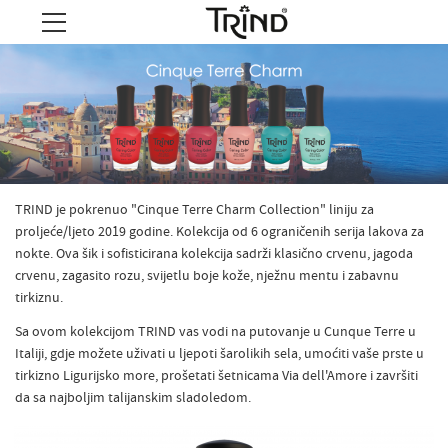
TRIND je pokrenuo "Cinque Terre Charm Collection" liniju za
proljeće/ljeto 2019 godine. Kolekcija od 6 ograničenih serija lakova za
nokte. Ova šik i sofisticirana kolekcija sadrži klasično crvenu, jagoda
crvenu, zagasito rozu, svijetlu boje kože, nježnu mentu i zabavnu
tirkiznu.
Sa ovom kolekcijom TRIND vas vodi na putovanje u Cunque Terre u
Italiji, gdje možete uživati u ljepoti šarolikih sela, umoćiti vaše prste u
tirkizno Ligurijsko more, prošetati šetnicama Via dell'Amore i završiti
da sa najboljim talijanskim sladoledom.