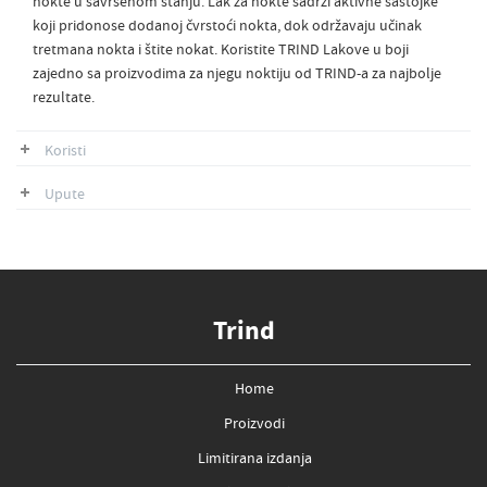
nokte u savršenom stanju. Lak za nokte sadrži aktivne sastojke
koji pridonose dodanoj čvrstoći nokta, dok održavaju učinak
tretmana nokta i štite nokat. Koristite TRIND Lakove u boji
zajedno sa proizvodima za njegu noktiju od TRIND-a za najbolje
rezultate.
Koristi
Upute
Trind
Home
Proizvodi
Limitirana izdanja