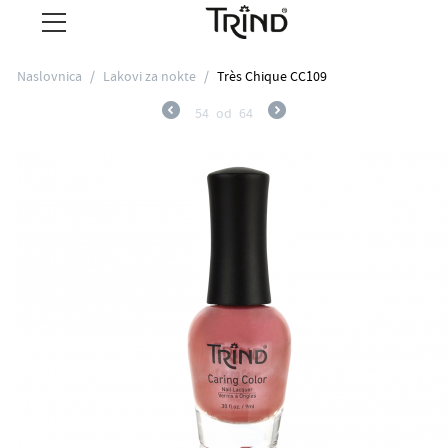
Naslovnica
/
Lakovi za nokte
/
Très Chique CC109
54
od
64